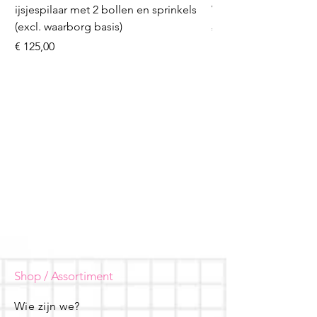
ijsjespilaar met 2 bollen en sprinkels
Volleybal (incl. heliu
(excl. waarborg basis)
Prijs
€ 16,50
Prijs
€ 125,00
Shop / Assortiment
Wie zijn we?