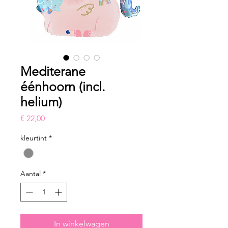
Mediterane
éénhoorn (incl.
helium)
Prijs
€ 22,00
kleurtint
*
Aantal
*
In winkelwagen