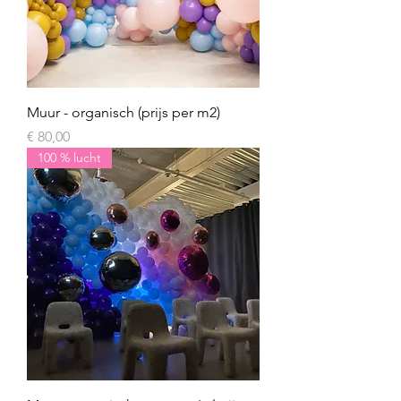
Muur - organisch (prijs per m2)
Prijs
€ 80,00
100 % lucht