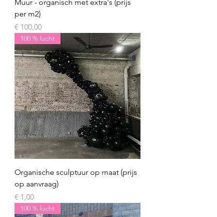
Muur - organisch met extra's (prijs
per m2)
Prijs
€ 100,00
100 % lucht
Organische sculptuur op maat (prijs
op aanvraag)
Prijs
€ 1,00
100 % lucht