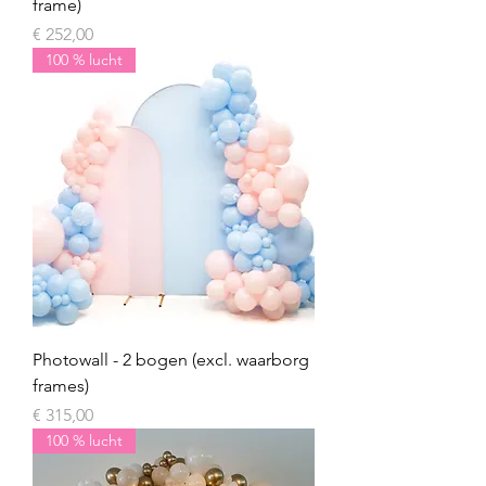
frame)
Prijs
€ 252,00
100 % lucht
Photowall - 2 bogen (excl. waarborg
frames)
Prijs
€ 315,00
100 % lucht