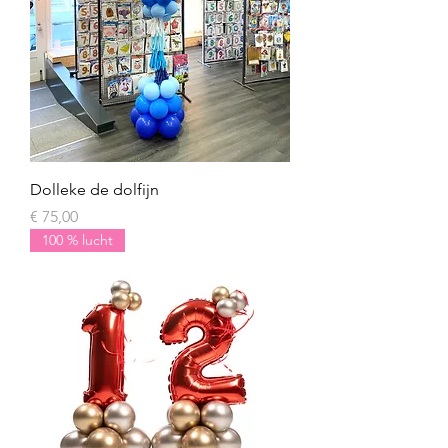
Dolleke de dolfijn
Prijs
€ 75,00
100 % lucht