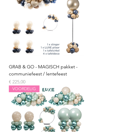
GRAB & GO - MAGISCH pakket -
communiefeest / lentefeest
Prijs
€ 225,00
VOORDELIG