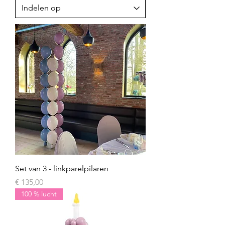
Set van 3 - linkparelpilaren
Prijs
€ 135,00
100 % lucht