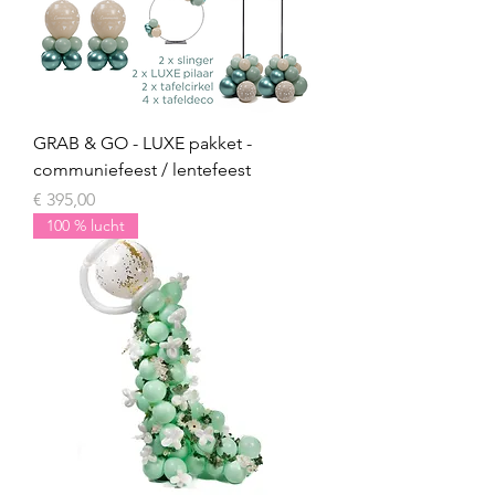
GRAB & GO - LUXE pakket -
communiefeest / lentefeest
Prijs
€ 395,00
100 % lucht