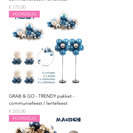
Prijs
€ 175,00
VOORDELIG
GRAB & GO - TRENDY pakket -
communiefeest / lentefeest
Prijs
€ 265,00
VOORDELIG