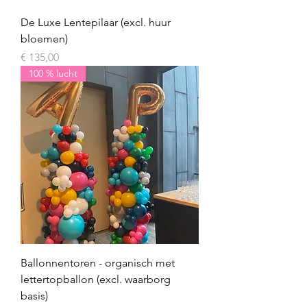
De Luxe Lentepilaar (excl. huur
bloemen)
Prijs
€ 135,00
100 % lucht
Ballonnentoren - organisch met
lettertopballon (excl. waarborg
basis)