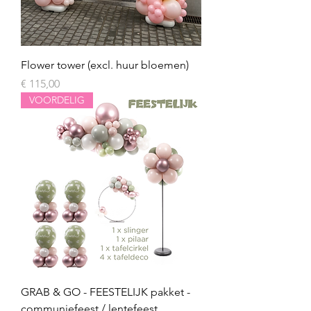
Flower tower (excl. huur bloemen)
Prijs
€ 115,00
VOORDELIG
GRAB & GO - FEESTELIJK pakket -
communiefeest / lentefeest