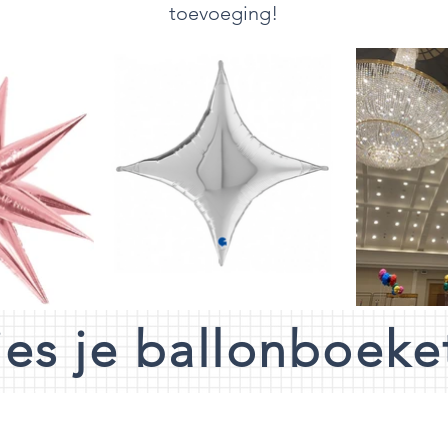
toevoeging!
ies je ballonboeke