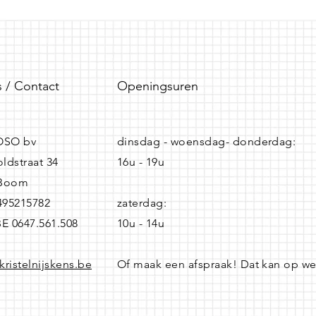
 / Contact
Openingsuren
SO bv
dinsdag - woensdag- donderdag:
ldstraat 34
16u - 19u
 Boom
0495215782
zaterdag:
BE 0647.561.508
10u - 14u
kristelnijskens.be
Of maak een afspraak! Dat kan op w