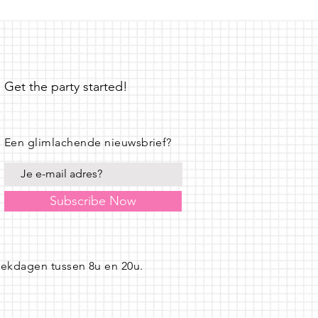
Get the party started!
Een glimlachende nieuwsbrief?
Subscribe Now
eekdagen tussen 8u en 20u.