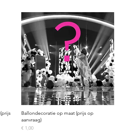
Snel overzicht
prijs
Ballondecoratie op maat (prijs op
aanvraag)
Prijs
€ 1,00