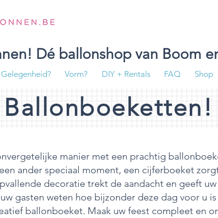
onnen! Dé ballonshop van Boom en
Gelegenheid?
Vorm?
DIY + Rentals
FAQ
Shop
Ballonboeketten!
onvergetelijke manier met een prachtig ballonboek
 een ander speciaal moment, een cijferboeket zorgt
opvallende decoratie trekt de aandacht en geeft u
aat uw gasten weten hoe bijzonder deze dag voor u is
creatief ballonboeket. Maak uw feest compleet en o