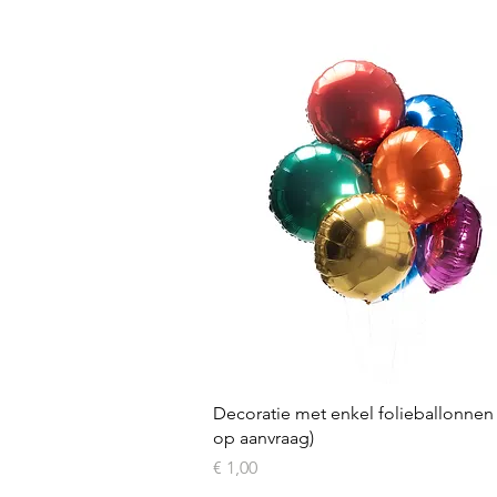
Snel overzicht
Decoratie met enkel folieballonnen (
op aanvraag)
Prijs
€ 1,00