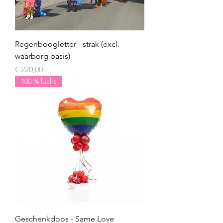
Regenboogletter - strak (excl.
waarborg basis)
Prijs
€ 220,00
100 % lucht
Geschenkdoos - Same Love