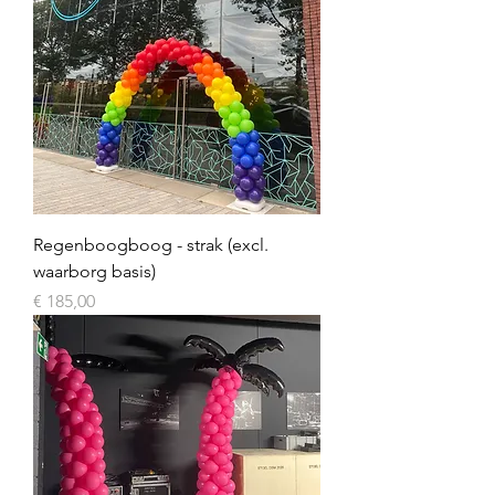
Regenboogboog - strak (excl.
waarborg basis)
Prijs
€ 185,00