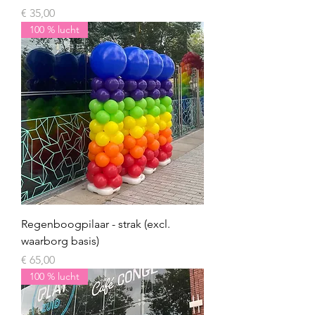
Prijs
€ 35,00
100 % lucht
Regenboogpilaar - strak (excl.
waarborg basis)
Prijs
€ 65,00
100 % lucht