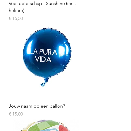
Veel beterschap - Sunshine (incl.
helium)
Prijs
€ 16,50
Jouw naam op een ballon?
Prijs
€ 15,00