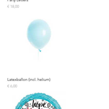
Prijs
€ 18,00
Latexballon (incl. helium)
Prijs
€ 6,00