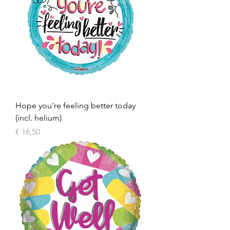
Hope you're feeling better today
(incl. helium)
Prijs
€ 16,50