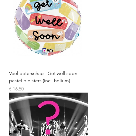
Veel beterschap - Get well soon -
pastel pleisters (incl. helium)
Prijs
€ 16,50