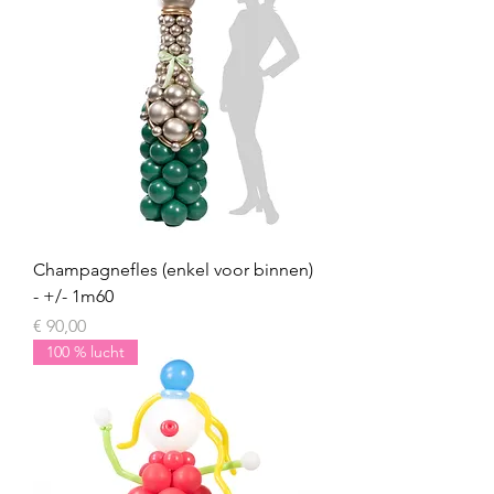
Champagnefles (enkel voor binnen)
- +/- 1m60
Prijs
€ 90,00
100 % lucht