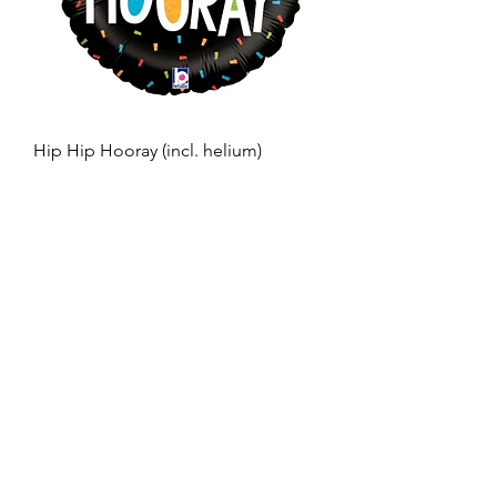
Hip Hip Hooray (incl. helium)
Prijs
€ 16,50
100 % lucht