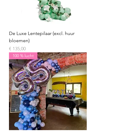
De Luxe Lentepilaar (excl. huur
bloemen)
Prijs
€ 135,00
100 % lucht