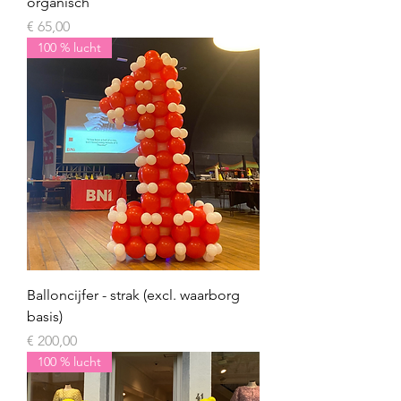
organisch
Prijs
€ 65,00
100 % lucht
Balloncijfer - strak (excl. waarborg
basis)
Prijs
€ 200,00
100 % lucht