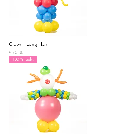
Clown - Long Hair
Prijs
€ 75,00
100 % lucht