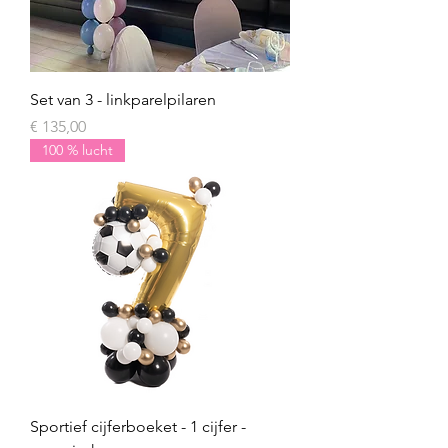
Set van 3 - linkparelpilaren
Prijs
€ 135,00
100 % lucht
Sportief cijferboeket - 1 cijfer -