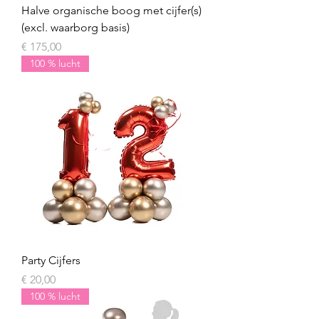
Halve organische boog met cijfer(s)
(excl. waarborg basis)
Prijs
€ 175,00
100 % lucht
Party Cijfers
Prijs
€ 20,00
100 % lucht