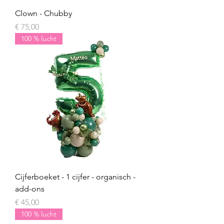
Clown - Chubby
Prijs
€ 75,00
100 % lucht
Cijferboeket - 1 cijfer - organisch -
add-ons
Prijs
€ 45,00
100 % lucht