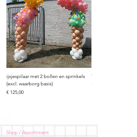
ijsjespilaar met 2 bollen en sprinkels
Volleybal (incl. heliu
(excl. waarborg basis)
Prijs
€ 16,50
Prijs
€ 125,00
Shop / Assortiment