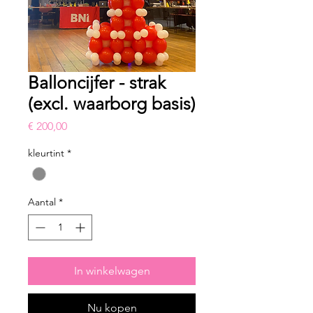
Balloncijfer - strak
(excl. waarborg basis)
Prijs
€ 200,00
kleurtint
*
Aantal
*
In winkelwagen
Nu kopen