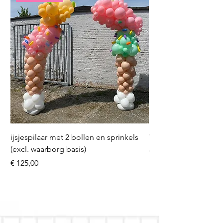
ijsjespilaar met 2 bollen en sprinkels
Volleybal (incl. heliu
(excl. waarborg basis)
Prijs
€ 16,50
Prijs
€ 125,00