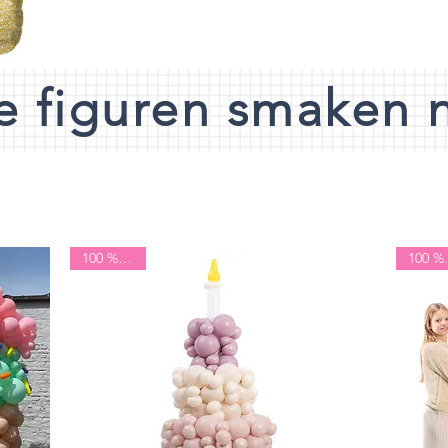
ke figuren smaken 
100 % lucht
100