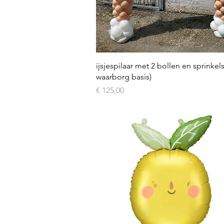
Snel overzicht
ijsjespilaar met 2 bollen en sprinkels
waarborg basis)
Prijs
€ 125,00