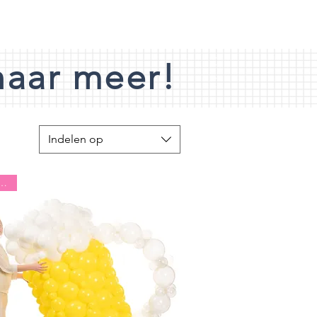
naar meer!
Indelen op
 % lucht