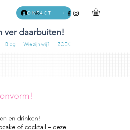
CONTACT
Inloggen
 ver daarbuiten!
Blog
Wie zijn wij?
ZOEK
llonvorm!
ten en drinken!
pcake of cocktail – deze