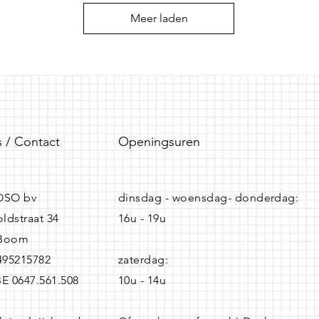
Meer laden
 / Contact
Openingsuren
SO bv
dinsdag - woensdag- donderdag:
ldstraat 34
16u - 19u
 Boom
0495215782
zaterdag:
BE 0647.561.508
10u - 14u