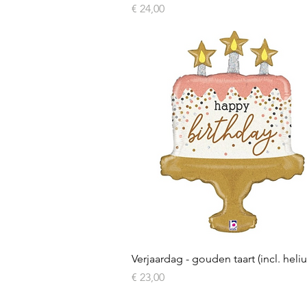
Prijs
€ 24,00
Snel overzicht
Verjaardag - gouden taart (incl. heli
Prijs
€ 23,00