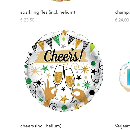
Snel overzicht
sparkling fles (incl. helium)
champag
Prijs
Prijs
€ 23,50
€ 24,00
Snel overzicht
cheers (incl. helium)
Verjaar