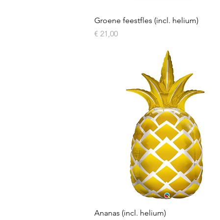
Snel overzicht
Groene feestfles (incl. helium)
Prijs
€ 21,00
Snel overzicht
Ananas (incl. helium)