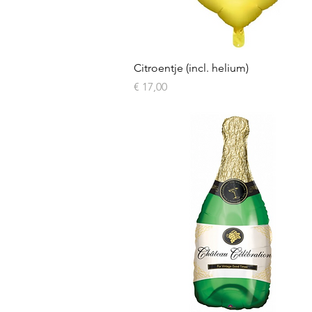
Snel overzicht
Citroentje (incl. helium)
Prijs
€ 17,00