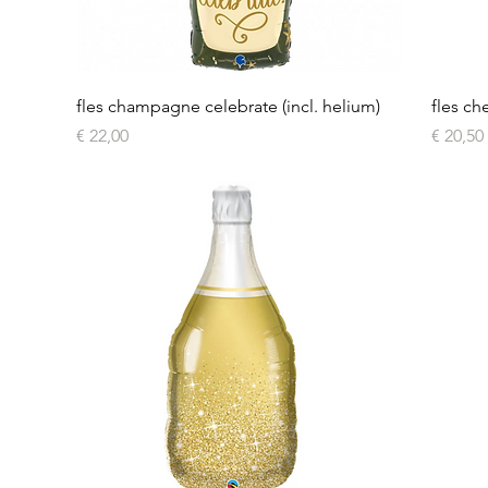
Snel overzicht
fles champagne celebrate (incl. helium)
fles ch
Prijs
Prijs
€ 22,00
€ 20,50