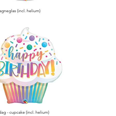
Snel overzicht
neglas (incl. helium)
Snel overzicht
dag - cupcake (incl. helium)