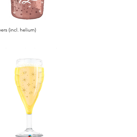
Snel overzicht
eers (incl. helium)