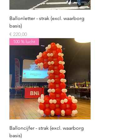
Ballonletter - strak (excl. waarborg
basis)
Prijs
€ 220,00
100 % lucht
Balloncijfer - strak (excl. waarborg
basis)