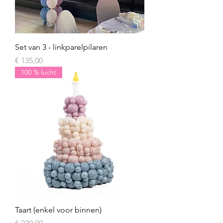
Set van 3 - linkparelpilaren
Prijs
€ 135,00
100 % lucht
Taart (enkel voor binnen)
Prijs