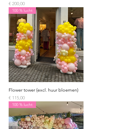
Prijs
€ 200,00
100 % lucht
Flower tower (excl. huur bloemen)
Prijs
€ 115,00
100 % lucht