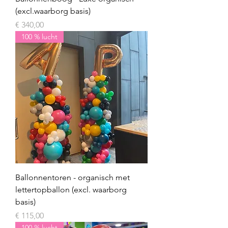
(excl.waarborg basis)
Prijs
€ 340,00
100 % lucht
Ballonnentoren - organisch met
lettertopballon (excl. waarborg
basis)
Prijs
€ 115,00
100 % lucht