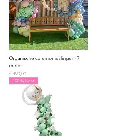
Organische ceremonieslinger - 7
meter
Prijs
€ 490,00
100 % lucht