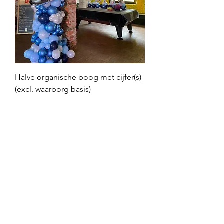
Halve organische boog met cijfer(s)
(excl. waarborg basis)
Prijs
€ 175,00
100 % lucht