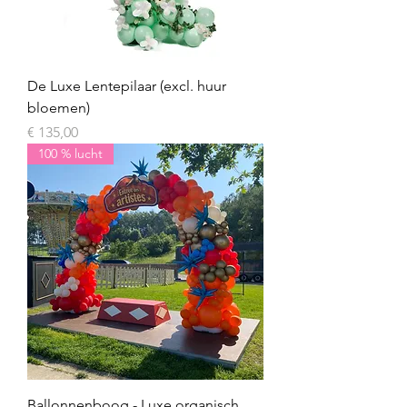
De Luxe Lentepilaar (excl. huur
bloemen)
Prijs
€ 135,00
100 % lucht
Ballonnenboog - Luxe organisch