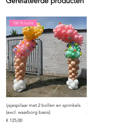
Gerelateerde producten
100 % lucht
ijsjespilaar met 2 bollen en sprinkels
Volleybal (incl. heliu
(excl. waarborg basis)
Prijs
€ 16,50
Prijs
€ 125,00