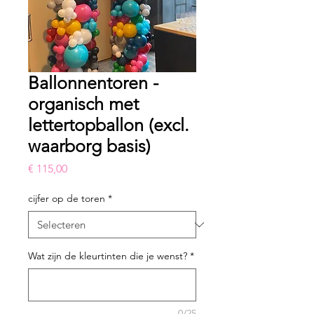
Ballonnentoren -
organisch met
lettertopballon (excl.
waarborg basis)
Prijs
€ 115,00
cijfer op de toren
*
Wat zijn de kleurtinten die je wenst?
*
0/25