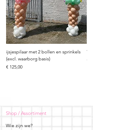
ijsjespilaar met 2 bollen en sprinkels
Volleybal (incl. heliu
(excl. waarborg basis)
Prijs
€ 16,50
Prijs
€ 125,00
Shop / Assortiment
Wie zijn we?