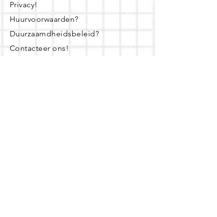
Privacy!
Huurvoorwaarden?
Duurzaamdheidsbeleid?
Contacteer ons!
Openingsuren
dinsdag - woensdag- donderdag:
16u - 19u
zaterdag:
10u - 14u
Of maak een afspraak! Dat kan op
weekdagen tussen 8u en 20u.