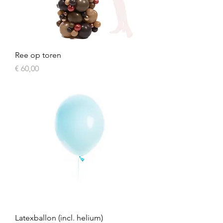
Ree op toren
Prijs
€ 60,00
Latexballon (incl. helium)