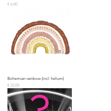
Prijs
€ 6,00
Bohemian rainbow (incl. helium)
Prijs
€ 23,00