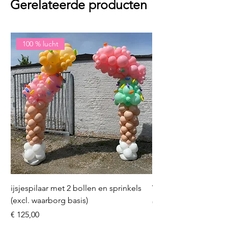
Gerelateerde producten
100 % lucht
ijsjespilaar met 2 bollen en sprinkels
Volleybal (incl. heliu
(excl. waarborg basis)
Prijs
€ 16,50
Prijs
€ 125,00