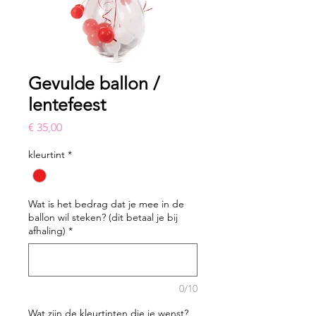
Gevulde ballon /
lentefeest
Prijs
€ 35,00
kleurtint
*
Wat is het bedrag dat je mee in de
ballon wil steken? (dit betaal je bij
afhaling)
*
0/10
Wat zijn de kleurtinten die je wenst?