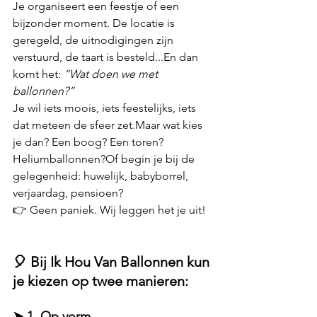
Je organiseert een feestje of een 
bijzonder moment. De locatie is 
geregeld, de uitnodigingen zijn 
verstuurd, de taart is besteld...En dan 
komt het: 
“Wat doen we met 
ballonnen?”
Je wil iets moois, iets feestelijks, iets 
dat meteen de sfeer zet.Maar wat kies 
je dan? Een boog? Een toren? 
Heliumballonnen?Of begin je bij de 
gelegenheid: huwelijk, babyborrel, 
verjaardag, pensioen?
👉 Geen paniek. Wij leggen het je uit!
🎈 Bij Ik Hou Van Ballonnen kun 
je kiezen op twee manieren:
➤ 1. 
Op vorm