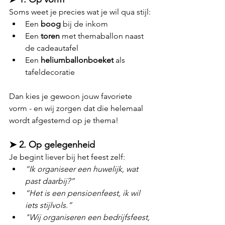
Soms weet je precies wat je wil qua stijl:
Een 
boog
 bij de inkom
Een 
toren
 met themaballon naast 
de cadeautafel
Een 
heliumballonboeket
 als 
tafeldecoratie
Dan kies je gewoon jouw favoriete 
vorm - en wij zorgen dat die helemaal 
wordt afgestemd op je thema!
➤ 2. 
Op gelegenheid
Je begint liever bij het feest zelf:
“Ik organiseer een huwelijk, wat 
past daarbij?”
“Het is een pensioenfeest, ik wil 
iets stijlvols.”
"Wij organiseren een bedrijfsfeest, 