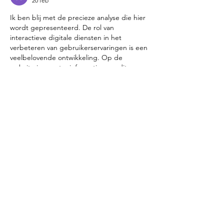
20 feb
Ik ben blij met de precieze analyse die hier 
wordt gepresenteerd. De rol van 
interactieve digitale diensten in het 
verbeteren van gebruikerservaringen is een 
veelbelovende ontwikkeling. Op de 
website is er extra informatie over dit 
onderwerp te vinden. Het artikel behandelt 
cruciale aanpassingen met duidelijke en 
precieze details.
Like
Reageren
Shop / Assortiment