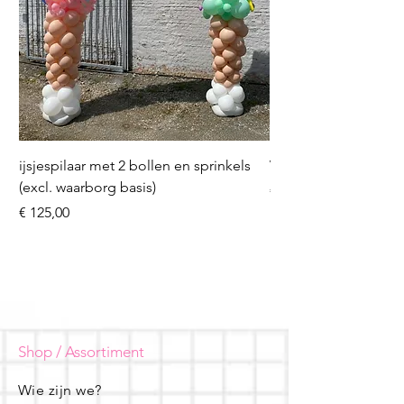
ijsjespilaar met 2 bollen en sprinkels
Volleybal (incl. heliu
(excl. waarborg basis)
Prijs
€ 16,50
Prijs
€ 125,00
Shop / Assortiment
Wie zijn we?