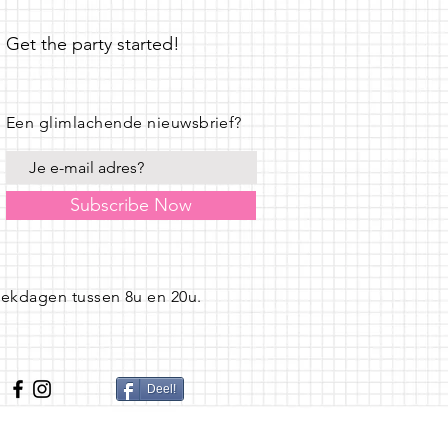
Get the party started!
Een glimlachende nieuwsbrief?
Subscribe Now
eekdagen tussen 8u en 20u.
Deel!