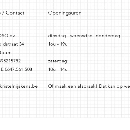
 / Contact
Openingsuren
SO bv
dinsdag - woensdag- donderdag:
ldstraat 34
16u - 19u
 Boom
0495215782
zaterdag:
BE 0647.561.508
10u - 14u
kristelnijskens.be
Of maak een afspraak! Dat kan op w