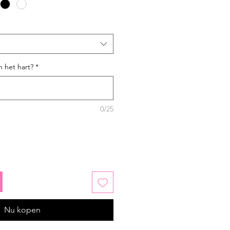
n het hart?
*
0/25
Nu kopen