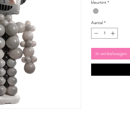
kleurtint
*
Aantal
*
In winkelwagen