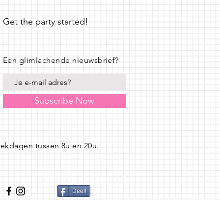
Get the party started!
Een glimlachende nieuwsbrief?
Subscribe Now
eekdagen tussen 8u en 20u.
Deel!