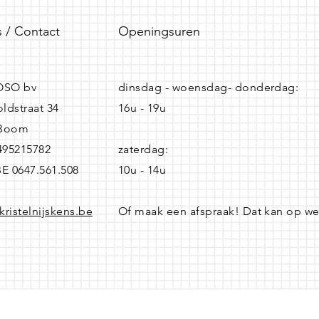
 / Contact
Openingsuren
SO bv
dinsdag - woensdag- donderdag:
ldstraat 34
16u - 19u
 Boom
0495215782
zaterdag:
BE 0647.561.508
10u - 14u
kristelnijskens.be
Of maak een afspraak! Dat kan op w