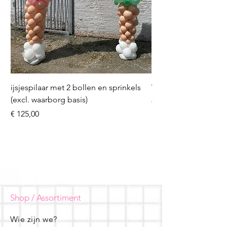
ijsjespilaar met 2 bollen en sprinkels
Volleybal (incl. heliu
(excl. waarborg basis)
Prijs
€ 16,50
Prijs
€ 125,00
Shop / Assortiment
Wie zijn we?