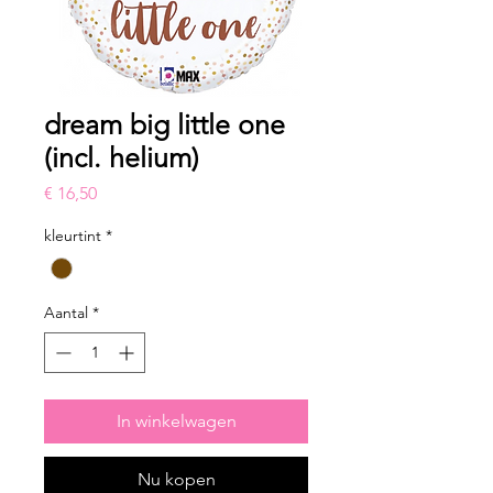
dream big little one
(incl. helium)
Prijs
€ 16,50
kleurtint
*
Aantal
*
In winkelwagen
Nu kopen