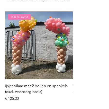
100 % lucht
ijsjespilaar met 2 bollen en sprinkels
Volleybal (incl. heliu
(excl. waarborg basis)
Prijs
€ 16,50
Prijs
€ 125,00