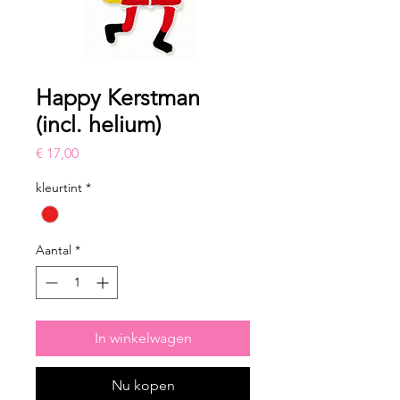
Happy Kerstman
(incl. helium)
Prijs
€ 17,00
kleurtint
*
Aantal
*
In winkelwagen
Nu kopen