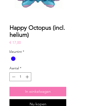
Happy Octopus (incl.
helium)
Prijs
€ 17,00
kleurtint
*
Aantal
*
In winkelwagen
Nu kopen