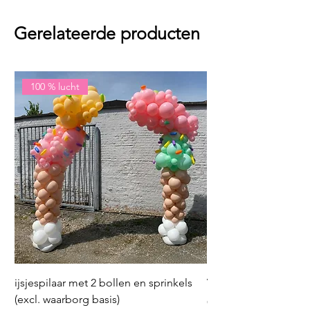
Gerelateerde producten
100 % lucht
ijsjespilaar met 2 bollen en sprinkels
Volleybal (incl. heliu
(excl. waarborg basis)
Prijs
€ 16,50