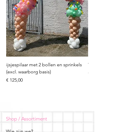
ijsjespilaar met 2 bollen en sprinkels
Volleybal (incl. heliu
(excl. waarborg basis)
Prijs
€ 16,50
Prijs
€ 125,00
Shop / Assortiment
Wie zijn we?