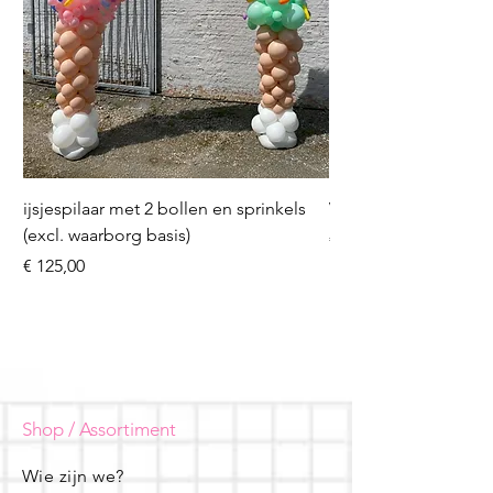
ijsjespilaar met 2 bollen en sprinkels
Volleybal (incl. heliu
(excl. waarborg basis)
Prijs
€ 16,50
Prijs
€ 125,00
Shop / Assortiment
Wie zijn we?