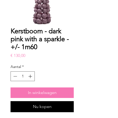
Kerstboom - dark
pink with a sparkle -
+/- 1m60
Prijs
€ 130,00
Aantal
*
In winkelwagen
Nu kopen