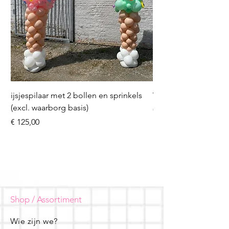
ijsjespilaar met 2 bollen en sprinkels
Volleybal (incl. heliu
(excl. waarborg basis)
Prijs
€ 16,50
Prijs
€ 125,00
Shop / Assortiment
Wie zijn we?