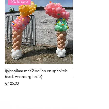
100 % lucht
ijsjespilaar met 2 bollen en sprinkels
Volleybal (incl. heliu
(excl. waarborg basis)
Prijs
€ 16,50
Prijs
€ 125,00