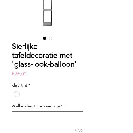
Sierlijke
tafeldecoratie met
'glass-look-balloon'
Prijs
€ 65,00
kleurtint
*
Welke kleurtinten wens je?
*
0/25