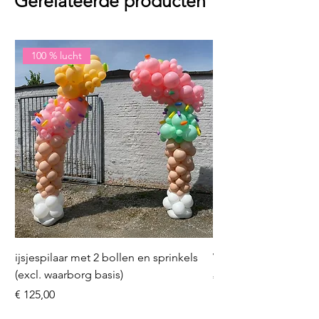
Gerelateerde producten
100 % lucht
ijsjespilaar met 2 bollen en sprinkels
Volleybal (incl. heliu
(excl. waarborg basis)
Prijs
€ 16,50
Prijs
€ 125,00