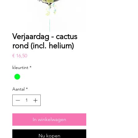
Verjaardag - cactus
rond (incl. helium)
Prijs
€ 16,50
kleurtint
*
Aantal
*
In winkelwagen
Nu kopen