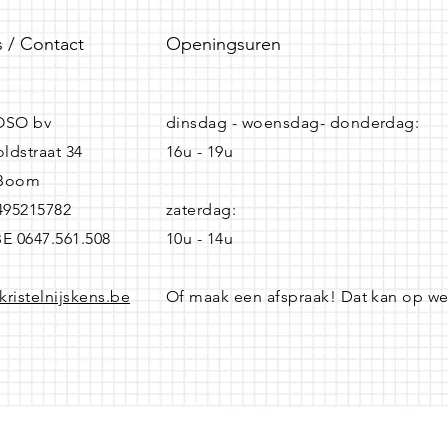
 / Contact
Openingsuren
SO bv
dinsdag - woensdag- donderdag:
ldstraat 34
16u - 19u
 Boom
0495215782
zaterdag:
BE 0647.561.508
10u - 14u
kristelnijskens.be
Of maak een afspraak! Dat kan op w