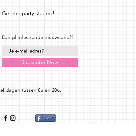
Get the party started!
Een glimlachende nieuwsbrief?
Subscribe Now
eekdagen tussen 8u en 20u.
Deel!