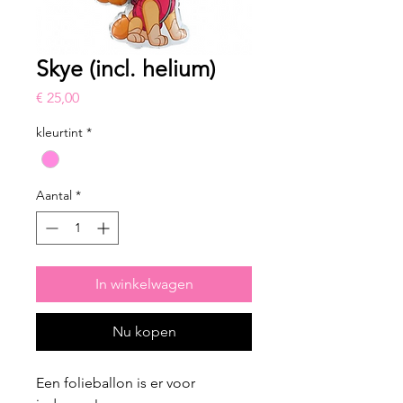
Skye (incl. helium)
Prijs
€ 25,00
kleurtint
*
Aantal
*
In winkelwagen
Nu kopen
Een folieballon is er voor