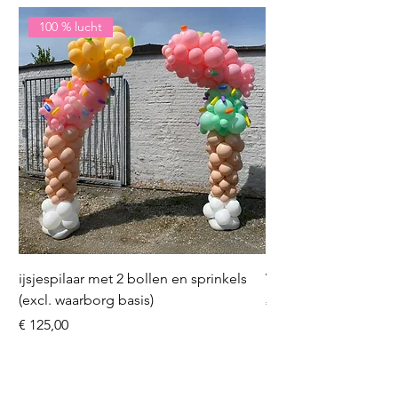
100 % lucht
ijsjespilaar met 2 bollen en sprinkels
Volleybal (incl. heliu
(excl. waarborg basis)
Prijs
€ 16,50
Prijs
€ 125,00