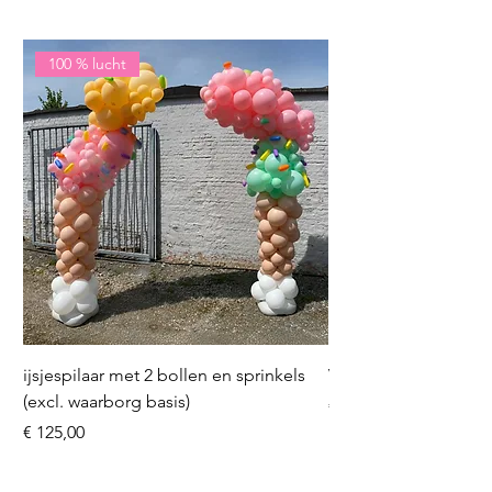
100 % lucht
ijsjespilaar met 2 bollen en sprinkels
Volleybal (incl. heliu
(excl. waarborg basis)
Prijs
€ 16,50
Prijs
€ 125,00