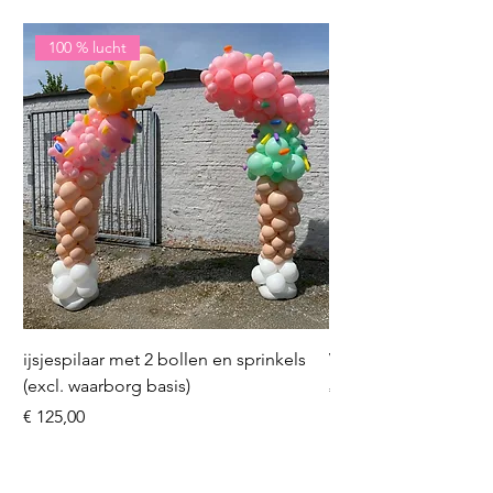
100 % lucht
ijsjespilaar met 2 bollen en sprinkels
Volleybal (incl. heliu
(excl. waarborg basis)
Prijs
€ 16,50
Prijs
€ 125,00