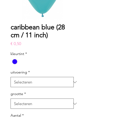
caribbean blue (28
cm / 11 inch)
Prijs
€ 0,50
kleurtint
*
uitvoering
*
grootte
*
Aantal
*