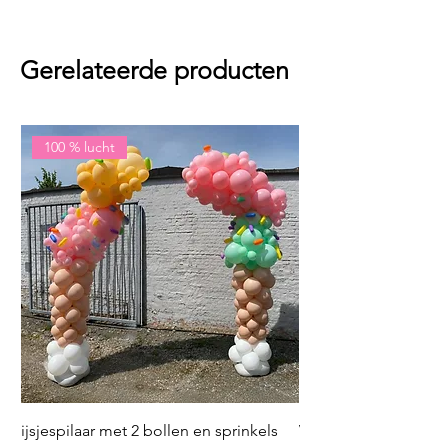
Gerelateerde producten
100 % lucht
ijsjespilaar met 2 bollen en sprinkels
Volleybal (incl. heliu