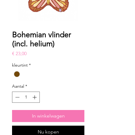
Bohemian vlinder
(incl. helium)
Prijs
€ 23,00
kleurtint
*
Aantal
*
In winkelwagen
Nu kopen