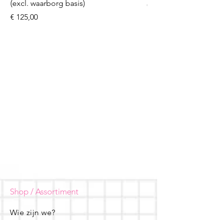
(excl. waarborg basis)
Prijs
€ 16,50
Prijs
€ 125,00
Shop / Assortiment
Wie zijn we?