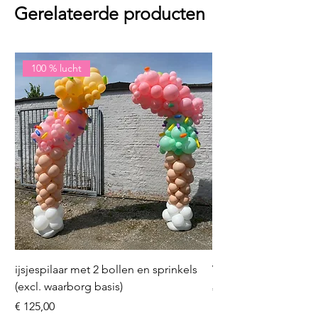
Gerelateerde producten
100 % lucht
ijsjespilaar met 2 bollen en sprinkels
Volleybal (incl. heliu
(excl. waarborg basis)
Prijs
€ 16,50
Prijs
€ 125,00