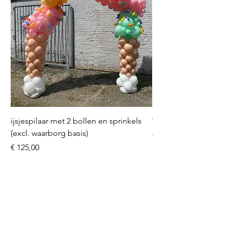
ijsjespilaar met 2 bollen en sprinkels
Volleybal (incl. heliu
(excl. waarborg basis)
Prijs
€ 16,50
Prijs
€ 125,00