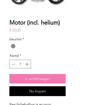
Motor (incl. helium)
Prijs
€ 22,00
kleurtint
*
Aantal
*
In winkelwagen
Nu kopen
Een folieballon is er voor