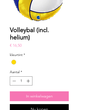
Volleybal (incl.
helium)
Prijs
€ 16,50
kleurtint
*
Aantal
*
In winkelwagen
Nu kopen