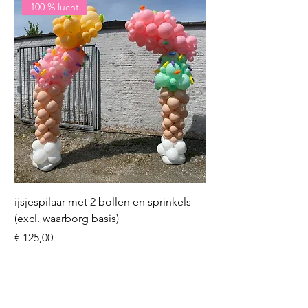
100 % lucht
ijsjespilaar met 2 bollen en sprinkels
Volleybal (incl. heliu
(excl. waarborg basis)
Prijs
€ 16,50
Prijs
€ 125,00