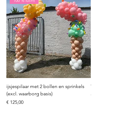
100 % lucht
ijsjespilaar met 2 bollen en sprinkels
Volleybal (incl. heliu
(excl. waarborg basis)
Prijs
€ 16,50
Prijs
€ 125,00