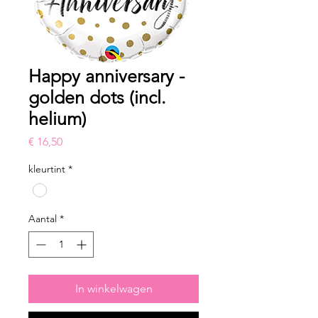
Happy anniversary -
golden dots (incl.
helium)
Prijs
€ 16,50
kleurtint
*
Aantal
*
In winkelwagen