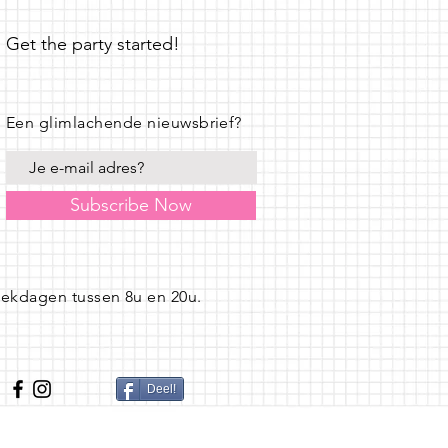
Get the party started!
Een glimlachende nieuwsbrief?
Subscribe Now
eekdagen tussen 8u en 20u.
Deel!