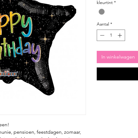
kleurtint
*
Aantal
*
In winkelwagen
reen!
munie, pensioen, feestdagen, zomaar,