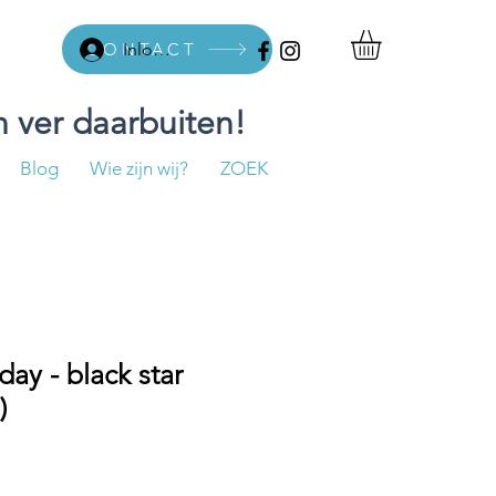
CONTACT
Inloggen
 ver daarbuiten!
Blog
Wie zijn wij?
ZOEK
ay - black star
)