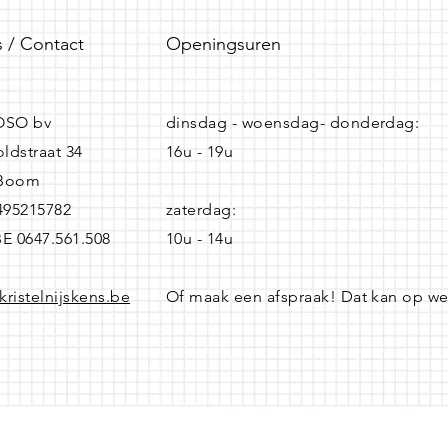
 / Contact
Openingsuren
SO bv
dinsdag - woensdag- donderdag:
ldstraat 34
16u - 19u
 Boom
0495215782
zaterdag:
BE 0647.561.508
10u - 14u
kristelnijskens.be
Of maak een afspraak! Dat kan op w