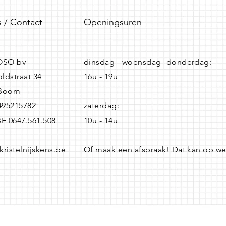
 / Contact
Openingsuren
SO bv
dinsdag - woensdag- donderdag:
ldstraat 34
16u - 19u
 Boom
0495215782
zaterdag:
BE 0647.561.508
10u - 14u
kristelnijskens.be
Of maak een afspraak! Dat kan op w