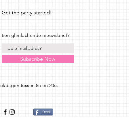
Get the party started!
Een glimlachende nieuwsbrief?
Subscribe Now
eekdagen tussen 8u en 20u.
Deel!