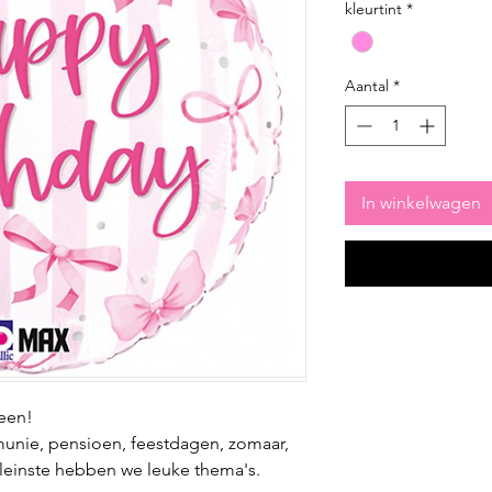
kleurtint
*
Aantal
*
In winkelwagen
reen!
munie, pensioen, feestdagen, zomaar,
kleinste hebben we leuke thema's.