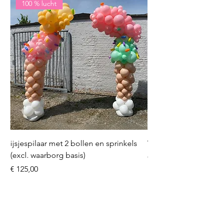
100 % lucht
ijsjespilaar met 2 bollen en sprinkels
Volleybal (incl. heliu
(excl. waarborg basis)
Prijs
€ 16,50
Prijs
€ 125,00