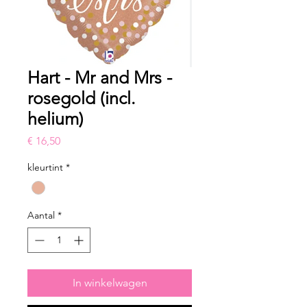
Hart - Mr and Mrs -
rosegold (incl.
helium)
Prijs
€ 16,50
kleurtint
*
Aantal
*
In winkelwagen