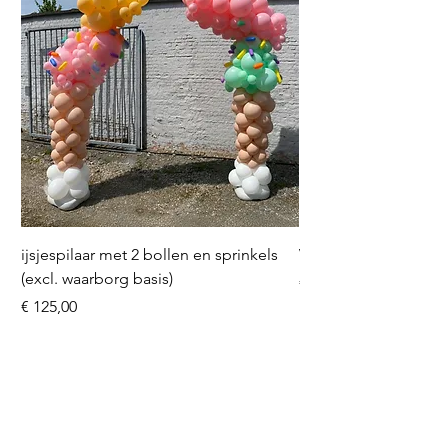
ijsjespilaar met 2 bollen en sprinkels
Volleybal (incl. heliu
(excl. waarborg basis)
Prijs
€ 16,50
Prijs
€ 125,00