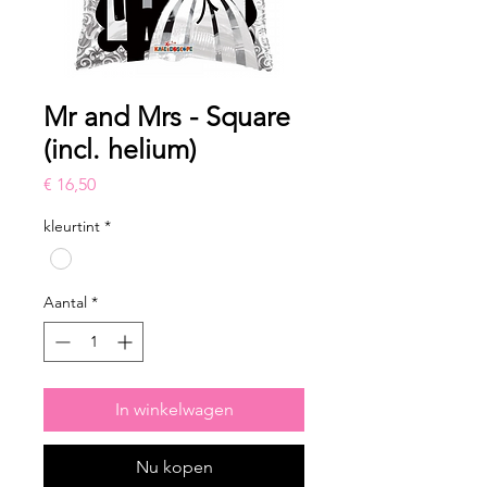
Mr and Mrs - Square
(incl. helium)
Prijs
€ 16,50
kleurtint
*
Aantal
*
In winkelwagen
Nu kopen