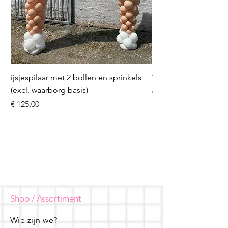
ijsjespilaar met 2 bollen en sprinkels
Volleybal (incl. heliu
(excl. waarborg basis)
Prijs
€ 16,50
Prijs
€ 125,00
Shop / Assortiment
Wie zijn we?