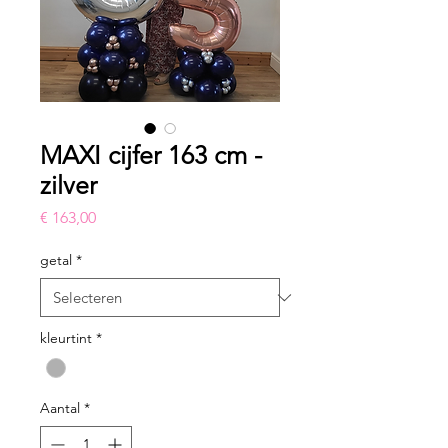
MAXI cijfer 163 cm -
zilver
Prijs
€ 163,00
getal
*
kleurtint
*
Aantal
*