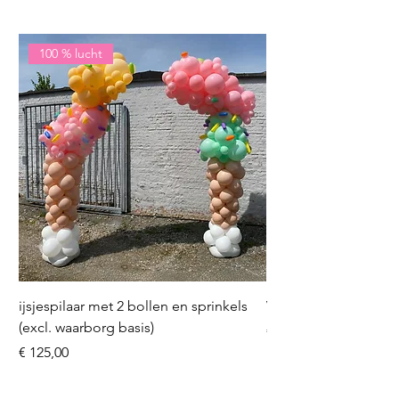
100 % lucht
ijsjespilaar met 2 bollen en sprinkels
Volleybal (incl. heliu
(excl. waarborg basis)
Prijs
€ 16,50
Prijs
€ 125,00