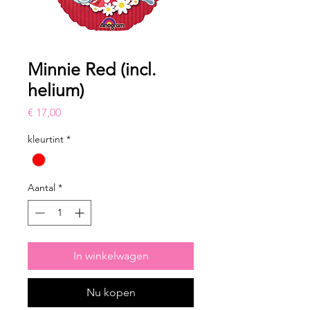
Minnie Red (incl.
helium)
Prijs
€ 17,00
kleurtint
*
Aantal
*
In winkelwagen
Nu kopen