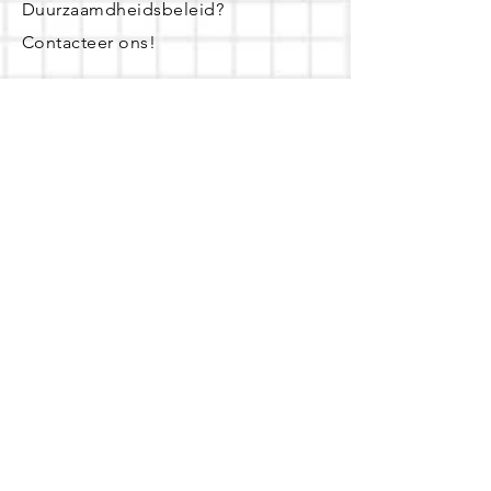
Duurzaamdheidsbeleid?
Contacteer ons!
Openingsuren
dinsdag - woensdag- donderdag:
16u - 19u
zaterdag:
10u - 14u
Of maak een afspraak! Dat kan op
weekdagen tussen 8u en 20u.