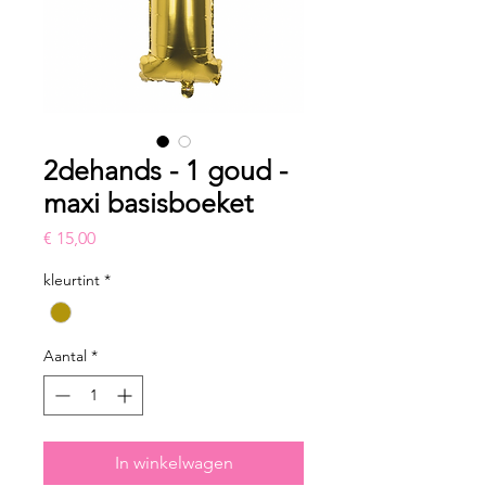
2dehands - 1 goud -
maxi basisboeket
Prijs
€ 15,00
kleurtint
*
Aantal
*
In winkelwagen