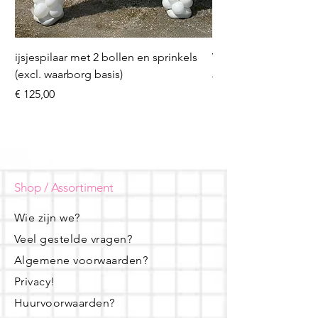
ijsjespilaar met 2 bollen en sprinkels
Volleybal (incl. heliu
(excl. waarborg basis)
Prijs
€ 16,50
Prijs
€ 125,00
Shop / Assortiment
Wie zijn we?
Veel gestelde vragen?
Algemene voorwaarden?
Privacy!
Huurvoorwaarden?