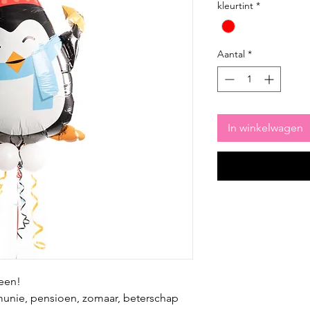
kleurtint
*
Aantal
*
In winkelwagen
reen!
mmunie, pensioen, zomaar, beterschap