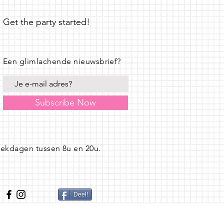
Get the party started!
Een glimlachende nieuwsbrief?
Subscribe Now
eekdagen tussen 8u en 20u.
Deel!