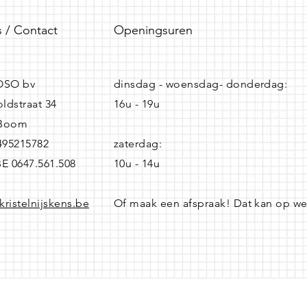
 / Contact
Openingsuren
SO bv
dinsdag - woensdag- donderdag:
ldstraat 34
16u - 19u
 Boom
0495215782
zaterdag:
BE 0647.561.508
10u - 14u
kristelnijskens.be
Of maak een afspraak! Dat kan op w