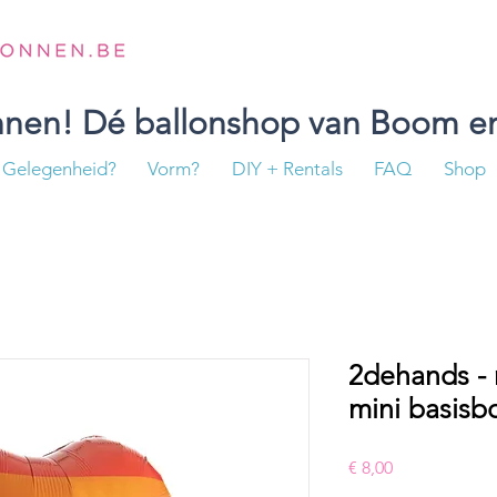
onnen! Dé ballonshop van Boom en
Gelegenheid?
Vorm?
DIY + Rentals
FAQ
Shop
2dehands - 
mini basisb
Prijs
€ 8,00