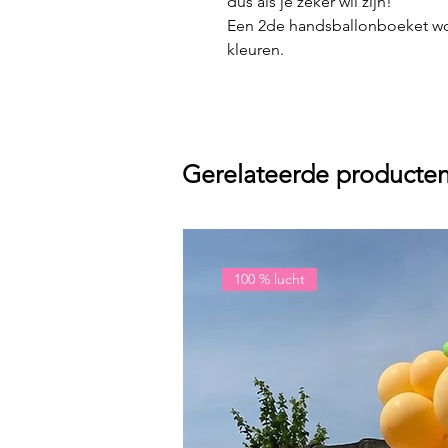
dus als je zeker wil zijn!
Een 2de handsballonboeket w
kleuren.
Gerelateerde producte
100 % lucht