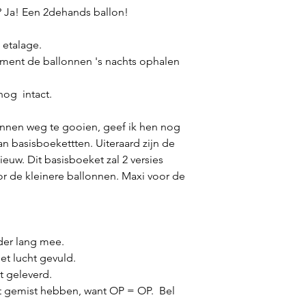
 Ja! Een 2dehands ballon!
n etalage.
ment de ballonnen 's nachts ophalen
 nog intact.
lonnen weg te gooien, geef ik hen nog
n basisboekettten. Uiteraard zijn de
uw. Dit basisboeket zal 2 versies
or de kleinere ballonnen. Maxi voor de
der lang mee.
et lucht gevuld.
t geleverd.
t gemist hebben, want OP = OP. Bel