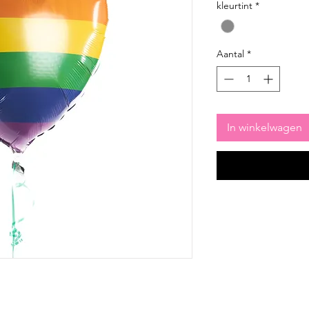
kleurtint
*
Aantal
*
In winkelwagen