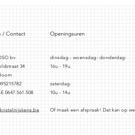
 / Contact
Openingsuren
SO bv
dinsdag - woensdag- donderdag:
ldstraat 34
16u - 19u
 Boom
0495215782
zaterdag:
BE 0647.561.508
10u - 14u
kristelnijskens.be
Of maak een afspraak! Dat kan op w