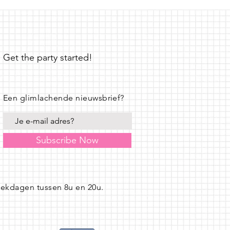
Get the party started!
Een glimlachende nieuwsbrief?
Subscribe Now
eekdagen tussen 8u en 20u.