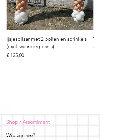
ijsjespilaar met 2 bollen en sprinkels
Volleybal (incl. heliu
(excl. waarborg basis)
Prijs
€ 16,50
Prijs
€ 125,00
Shop / Assortiment
Wie zijn we?