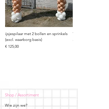
ijsjespilaar met 2 bollen en sprinkels
Volleybal (incl. heliu
(excl. waarborg basis)
Prijs
€ 16,50
Prijs
€ 125,00
Shop / Assortiment
Wie zijn we?