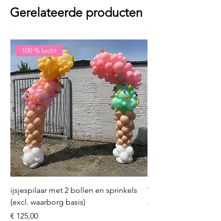
Gerelateerde producten
100 % lucht
ijsjespilaar met 2 bollen en sprinkels
Volleybal (incl. heliu
(excl. waarborg basis)
Prijs
€ 16,50
Prijs
€ 125,00