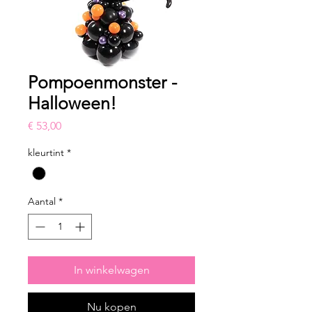
Pompoenmonster -
Halloween!
Prijs
€ 53,00
kleurtint
*
Aantal
*
In winkelwagen
Nu kopen